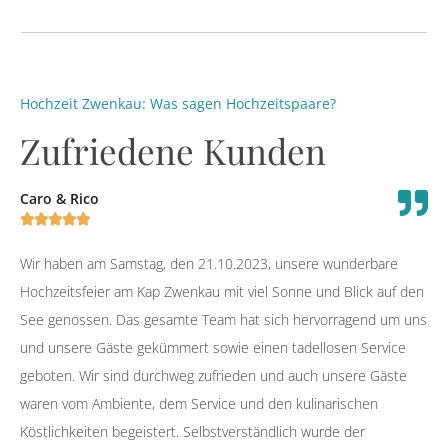
Hochzeit Zwenkau: Was sagen Hochzeitspaare?
Zufriedene Kunden
Caro & Rico
M





Wir haben am Samstag, den 21.10.2023, unsere wunderbare
W
Hochzeitsfeier am Kap Zwenkau mit viel Sonne und Blick auf den
O
See genossen. Das gesamte Team hat sich hervorragend um uns
w
und unsere Gäste gekümmert sowie einen tadellosen Service
p
geboten. Wir sind durchweg zufrieden und auch unsere Gäste
V
waren vom Ambiente, dem Service und den kulinarischen
T
Köstlichkeiten begeistert. Selbstverständlich wurde der
S