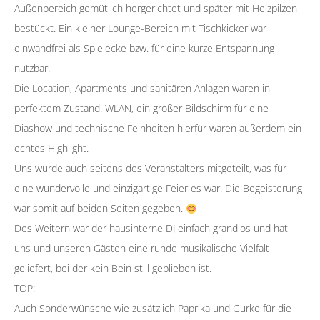
Außenbereich gemütlich hergerichtet und später mit Heizpilzen
g
bestückt. Ein kleiner Lounge-Bereich mit Tischkicker war
v
einwandfrei als Spielecke bzw. für eine kurze Entspannung
u
nutzbar.
f
Die Location, Apartments und sanitären Anlagen waren in
h
perfektem Zustand. WLAN, ein großer Bildschirm für eine
h
Diashow und technische Feinheiten hierfür waren außerdem ein
L
echtes Highlight.
Uns wurde auch seitens des Veranstalters mitgeteilt, was für
eine wundervolle und einzigartige Feier es war. Die Begeisterung
war somit auf beiden Seiten gegeben.
Des Weitern war der hausinterne DJ einfach grandios und hat
uns und unseren Gästen eine runde musikalische Vielfalt
geliefert, bei der kein Bein still geblieben ist.
TOP:
Auch Sonderwünsche wie zusätzlich Paprika und Gurke für die