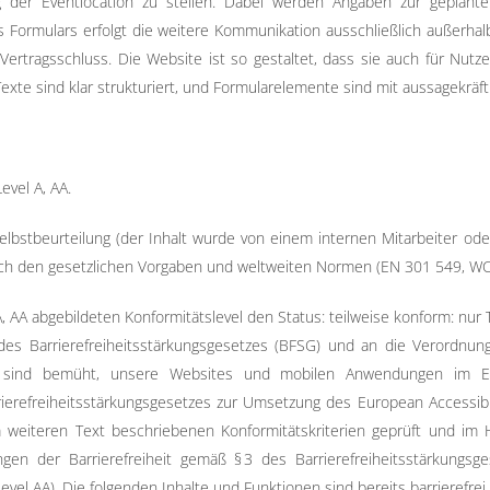
g der Eventlocation zu stellen. Dabei werden Angaben zur geplanten
 Formulars erfolgt die weitere Kommunikation ausschließlich außerhalb
ertragsschluss. Die Website ist so gestaltet, dass sie auch für Nut
Texte sind klar strukturiert, und Formularelemente sind mit aussagekräf
vel A, AA.
lbstbeurteilung (der Inhalt wurde von einem internen Mitarbeiter oder
 den gesetzlichen Vorgaben und weltweiten Normen (EN 301 549, WCAG
AA abgebildeten Konformitätslevel den Status: teilweise konform: nur T
des Barrierefreiheitsstärkungsgesetzes (BFSG) und an die Verordnung
ir sind bemüht, unsere Websites und mobilen Anwendungen im 
refreiheitsstärkungsgesetzes zur Umsetzung des European Accessibilit
iteren Text beschriebenen Konformitätskriterien geprüft und im Hin
ngen der Barrierefreiheit gemäß § 3 des Barrierefreiheitsstärkungs
el AA). Die folgenden Inhalte und Funktionen sind bereits barrierefrei