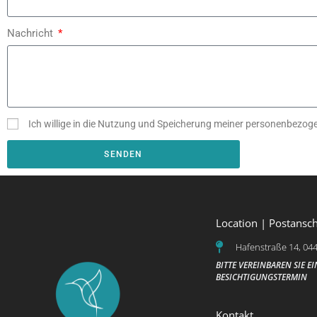
Nachricht
Ich willige in die Nutzung und Speicherung meiner personenbezo
SENDEN
A
l
t
Location | Postansch
e
Hafenstraße 14, 04
r
n
BITTE VEREINBAREN SIE E
BESICHTIGUNGSTERMIN
a
t
Kontakt