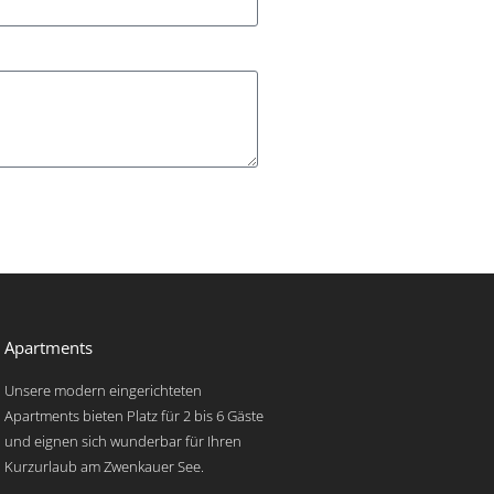
Apartments
Unsere modern eingerichteten
Apartments bieten Platz für 2 bis 6 Gäste
und eignen sich wunderbar für Ihren
Kurzurlaub am Zwenkauer See.