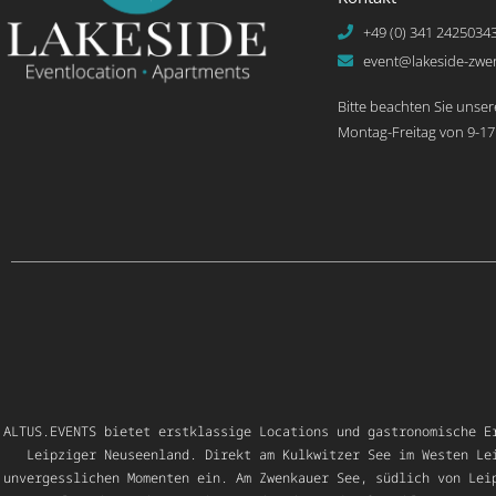
i
v
+49 (0) 341 2425034
e
event@lakeside-zwe
:
Bitte beachten Sie unser
Montag-Freitag von 9-17
ALTUS.EVENTS bietet erstklassige Locations und gastronomische E
Leipziger Neuseenland. Direkt am Kulkwitzer See im Westen Le
unvergesslichen Momenten ein. Am Zwenkauer See, südlich von Lei