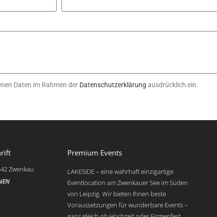
genen Daten im Rahmen der
Datenschutzerklärung
ausdrücklich ein.
rift
Premium Events
442 Zwenkau
LAKESIDE – eine wahrhaft einzigartige
INEN
Eventlocation am Zwenkauer See im Süden
von Leipzig. Wir bieten Ihnen beste
Voraussetzungen für wunderbare Events –
ganz gleich ob Hochzeit oder Firmenfest,