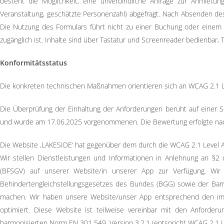
besteht die Möglichkeit, eine unverbindliche Anfrage zur Anmietun
Veranstaltung, geschätzte Personenzahl) abgefragt. Nach Absenden des
Die Nutzung des Formulars führt nicht zu einer Buchung oder einem V
zugänglich ist. Inhalte sind über Tastatur und Screenreader bedienbar, 
Konformitätsstatus
Die konkreten technischen Maßnahmen orientieren sich an WCAG 2.1 Le
Die Überprüfung der Einhaltung der Anforderungen beruht auf einer Se
und wurde am 17.06.2025 vorgenommenen. Die Bewertung erfolgte nach
Die Website ‚LAKESIDE‘ hat gegenüber dem durch die WCAG 2.1 Level A, 
Wir stellen Dienstleistungen und Informationen in Anlehnung an §2 
(BFSGV) auf unserer Website/in unserer App zur Verfügung. W
Behindertengleichstellungsgesetzes des Bundes (BGG) sowie der Barrie
machen. Wir haben unsere Website/unser App entsprechend den im we
optimiert. Diese Website ist teilweise vereinbar mit den Anforderu
harmonisierten Norm EN 301 549, Version 3.2.1 (entspricht WCAG 2.1 Lev