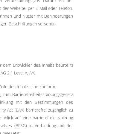
 Veranstaltung (z. B. Datum, Art der
 der Website, per E-Mail oder Telefon.
zerinnen und Nutzer mit Behinderungen
tigen Beschriftungen versehen.
 dem Entwickler des Inhalts beurteilt)
 2.1 Level A, AA).
eile des Inhalts sind konform.
 zum Barrierefreiheitsstärkungsgesetz
Einklang mit den Bestimmungen des
y Act (EAA) barrierefrei zugänglich zu
blick auf eine barrierefreie Nutzung
gesetzes (BFSG) in Verbindung mit der
 umgesetzt: